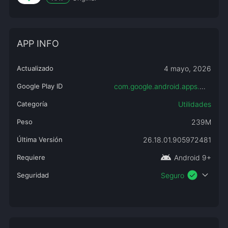
APP INFO
Actualizado
4 mayo, 2026
Google Play ID
com.google.android.apps.maps
Categoría
Utilidades
Peso
239M
Última Versión
26.18.01.905972481
android
Requiere
Android 9+
check_circle
expand_more
Seguridad
Seguro