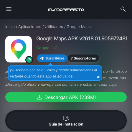
menu
search
Inicio
/
Aplicaciones
/
Utilidades
/
Google Maps
Google Maps APK v26.18.01.905972481
Google LLC
7 Suscriptores
Suscribirse
¡Suscríbete con solo 2 clics y recibe notificaciones al
¡Explora el mundo con
Google Maps APK
! La última versión te ofrece
×
instante cuando esta app se actualice!
rutas actualizadas y funciones avanzadas para tus aventuras.
¡Descárgalo ahora y navega con confianza y estilo en cada viaje!
download
Descargar APK (239M)
install_desktop
Guía de Instalación